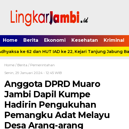
Home
Berita
Ekonomi
Kesehatan
Kriminal
hyaksa ke 62 dan HUT IAD ke 22, Kejari Tanjung Jabung Bar
Home /
Berita
/
Pemerintahan
Senin, 29 Januari 2024 - 12:45 WIB
Anggota DPRD Muaro
Jambi Dapil Kumpe
Hadirin Pengukuhan
Pemangku Adat Melayu
Desa Arang-arang