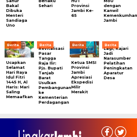
Sahur
Berlaku
HUT
MoU
Bakal
Sehari
Provinsi
dengan
Dibuka
Jambi Ke-
Kanwil
Menteri
65
Kemenkumha
Sandiaga
Jambi
Uno
Berita
Berita
Berita
Berita
Revitalisasi
Lagi, Kajari
Pasar
Jadi
Tangga
Narasumber
Ucapkan
Ketua SMSI
Raja Ilir:
Pelatihan
Selamat
Provinsi
Pjs. Bupati
Peningkatan
Hari Raya
Jambi
Tanjab
Aparatur
Idul Fitri
Apresiasi
Barat
Desa
1445 H, Al
Ekspedisi
Usulkan
Haris: Mari
Milir
Pembangunan
Saling
Merakit
ke
Memaafkan
Kementerian
Perdagangan