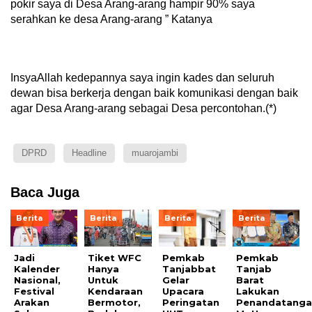
pokir saya di Desa Arang-arang hampir 90% saya
serahkan ke desa Arang-arang ” Katanya
InsyaAllah kedepannya saya ingin kades dan seluruh
dewan bisa berkerja dengan baik komunikasi dengan baik
agar Desa Arang-arang sebagai Desa percontohan.(*)
DPRD
Headline
muarojambi
Baca Juga
Berita
Berita
Berita
Berita
Jadi
Tiket WFC
Pemkab
Pemkab
Kalender
Hanya
Tanjabbat
Tanjab
Nasional,
Untuk
Gelar
Barat
Festival
Kendaraan
Upacara
Lakukan
Arakan
Bermotor,
Peringatan
Penandatanga