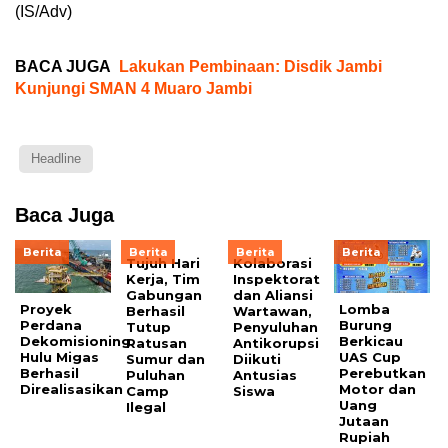
(IS/Adv)
BACA JUGA
Lakukan Pembinaan: Disdik Jambi
Kunjungi SMAN 4 Muaro Jambi
Headline
Baca Juga
Berita
Berita
Berita
Berita
Tujuh Hari
Kolaborasi
Kerja, Tim
Inspektorat
Gabungan
dan Aliansi
Proyek
Lomba
Berhasil
Wartawan,
Perdana
Burung
Tutup
Penyuluhan
Dekomisioning
Berkicau
Ratusan
Antikorupsi
Hulu Migas
UAS Cup
Sumur dan
Diikuti
Berhasil
Perebutkan
Puluhan
Antusias
Direalisasikan
Motor dan
Camp
Siswa
Uang
Ilegal
Jutaan
Rupiah