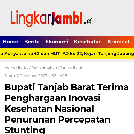
Home
Berita
Ekonomi
Kesehatan
Kriminal
i Adhyaksa ke 62 dan HUT IAD ke 22, Kejari Tanjung Jabung 
Home /
Berita
/
Pemerintahan
/
Tanjab Barat
Sabtu, 2 Desember 2023 - 15:34 WIB
Bupati Tanjab Barat Terima
Penghargaan Inovasi
Kesehatan Nasional
Penurunan Percepatan
Stunting