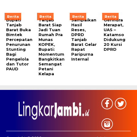
Berita
Berita
Berita
Berita
Bupati
Tanjab
Sampaikan
Gerindra
Tanjab
Barat Siap
Hasil
Merapat,
Barat Buka
Jadi Tuan
Reses,
UAS –
Bimtek
Rumah Pra
DPRD
Katamso
Percepatan
Munas
Tanjab
Didukung
Penurunan
KOPEK,
Barat Gelar
20 Kursi
Stunting
Bupati:
Rapat
DPRD
Bagi
Momentum
Paripurna
Pengelola
Bangkitkan
Internal
dan Tutor
Semangat
PAUD
Petani
Kelapa