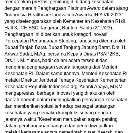
menorehkan prestasi gemilang di bidang kesehatan
dengan meraih Penghargaan Platinum Award dalam ajang
“Indonesia Healthcare Innovation Awards/ IHIA VII-2023″
yang diselenggarakan oleh Kementerian Kesehatan RI di
Hall 3, ICE BSD Tangeran, Banten. Sabtu (2/12/23).
Penghargaan ini diberikan untuk kategori inovasi
Percepatan Penanganan Stunting, langsung diterima oleh
Bupati Tanjab Barat. Bupati Tanjung Jabung Barat, Drs. H.
Anwar Sadat, M.Ag, bersama Kepala Dinas P3AP2KB,
Drs. H. M. Yunus, hadir dalam acara tersebut dan
menerima penghargaan secara langsung dari Menteri
Kesehatan RI. Dalam sambutannya, Menteri Kesehatan RI,
melalui Direktur Jenderal Tenaga Kesehatan Kementerian
Kesehatan Republik Indonesia drg. Arianti Anaya, M.KM,
mengapresiasi berbagai inovasi yang dilakukan oleh
daerah-daerah dalam meningkatkan pelayanan kesehatan
dan memberikan solusi terhadap berbagai tantangan
kesehatan yang semakin kompleks seiring dengan
jalannya waktu.”Kesehatan merupakan aspek penting
dalam pembangunan bangsa dan perlu diwujudkan
melalui kerjasama antara pemerintah pusat, daerah, dan