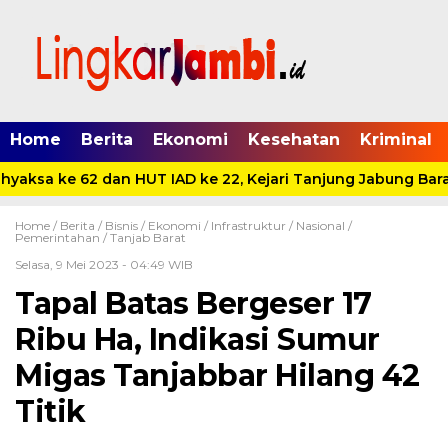
Home
Berita
Ekonomi
Kesehatan
Kriminal
yaksa ke 62 dan HUT IAD ke 22, Kejari Tanjung Jabung Barat
Home /
Berita
/
Bisnis
/
Ekonomi
/
Infrastruktur
/
Nasional
/
Pemerintahan
/
Tanjab Barat
Selasa, 9 Mei 2023 - 04:49 WIB
Tapal Batas Bergeser 17
Ribu Ha, Indikasi Sumur
Migas Tanjabbar Hilang 42
Titik