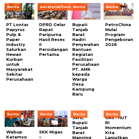
Berita
Advetorial/Society
Berita
Berita
PT Lontar
DPRD Gelar
Bupati
PetroChina
Papyrus
Rapat
Tanjab
Mulai
Pulp &
Paripurna
Barat
Program
Paper
Hasil Reses
Hadiri
Pengeboran
Industry
II
Penyerahan
2026
Salurkan
Persidangan
Bantuan
Hewan
Pertama
Kegiatan
Kurban
Fasilitasi
untuk
Perusahaan
Masyarakat
PT. AMK
Sekitar
kepada
Perusahaan
Warga
Desa
Kampung
Baru
Berita
Berita
Berita
Berita
Seru,
UAS : HUT
Bupati
RI
Tanjab
Momentum
Wabup
SKK Migas
Barat
Kita
Katamso
–
Mancing
Lanjutkan