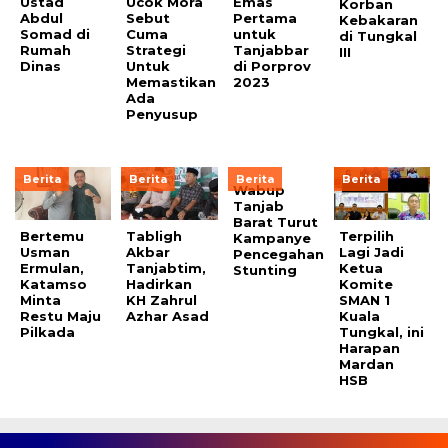
Ustad
Ucok Mora
Emas
Korban
Abdul
Sebut
Pertama
Kebakaran
Somad di
Cuma
untuk
di Tungkal
Rumah
Strategi
Tanjabbar
III
Dinas
Untuk
di Porprov
Memastikan
2023
Ada
Penyusup
Berita
Berita
Berita
Berita
Wabup
Tanjab
Barat Turut
Bertemu
Tabligh
Terpilih
Kampanye
Usman
Akbar
Lagi Jadi
Pencegahan
Ermulan,
Tanjabtim,
Ketua
Stunting
Katamso
Hadirkan
Komite
Minta
KH Zahrul
SMAN 1
Restu Maju
Azhar Asad
Kuala
Pilkada
Tungkal, ini
Harapan
Mardan
HSB