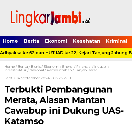
Home
Berita
Ekonomi
Kesehatan
Kriminal
Adhyaksa ke 62 dan HUT IAD ke 22, Kejari Tanjung Jabung Ba
Home /
Berita
/
Bisnis
/
Ekonomi
/
Energi
/
Finansial
/
Industri
/
Infrastruktur
/
Nasional
/
Pemerintahan
/
Tanjab Barat
Sabtu, 14 September 2024 - 03:23 WIB
Terbukti Pembangunan
Merata, Alasan Mantan
Cawabup ini Dukung UAS-
Katamso