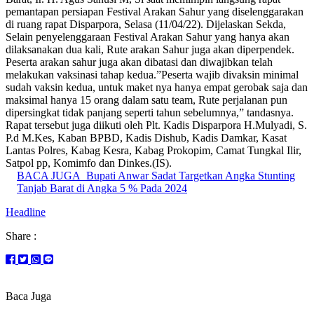
pemantapan persiapan Festival Arakan Sahur yang diselenggarakan
di ruang rapat Disparpora, Selasa (11/04/22). Dijelaskan Sekda,
Selain penyelenggaraan Festival Arakan Sahur yang hanya akan
dilaksanakan dua kali, Rute arakan Sahur juga akan diperpendek.
Peserta arakan sahur juga akan dibatasi dan diwajibkan telah
melakukan vaksinasi tahap kedua.”Peserta wajib divaksin minimal
sudah vaksin kedua, untuk maket nya hanya empat gerobak saja dan
maksimal hanya 15 orang dalam satu team, Rute perjalanan pun
dipersingkat tidak panjang seperti tahun sebelumnya,” tandasnya.
Rapat tersebut juga diikuti oleh Plt. Kadis Disparpora H.Mulyadi, S.
P.d M.Kes, Kaban BPBD, Kadis Dishub, Kadis Damkar, Kasat
Lantas Polres, Kabag Kesra, Kabag Prokopim, Camat Tungkal Ilir,
Satpol pp, Komimfo dan Dinkes.(IS).
BACA JUGA
Bupati Anwar Sadat Targetkan Angka Stunting
Tanjab Barat di Angka 5 % Pada 2024
Headline
Share :
Baca Juga