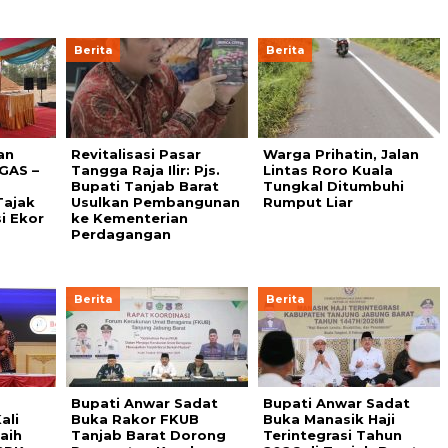
Berita
Berita
an
Revitalisasi Pasar
Warga Prihatin, Jalan
GAS –
Tangga Raja Ilir: Pjs.
Lintas Roro Kuala
Bupati Tanjab Barat
Tungkal Ditumbuhi
ajak
Usulkan Pembangunan
Rumput Liar
i Ekor
ke Kementerian
Perdagangan
Berita
Berita
Bupati Anwar Sadat
Bupati Anwar Sadat
ali
Buka Rakor FKUB
Buka Manasik Haji
aih
Tanjab Barat Dorong
Terintegrasi Tahun