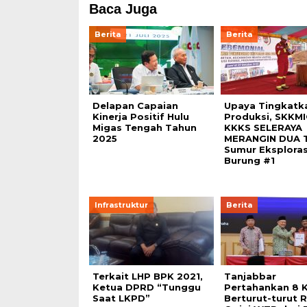
Baca Juga
Berita
Berita
Delapan Capaian
Upaya Tingkatk
Kinerja Positif Hulu
Produksi, SKKMI
Migas Tengah Tahun
KKKS SELERAYA
2025
MERANGIN DUA T
Sumur Eksploras
Burung #1
Infrastruktur
Berita
Terkait LHP BPK 2021,
Tanjabbar
Ketua DPRD “Tunggu
Pertahankan 8 K
Saat LKPD”
Berturut-turut R