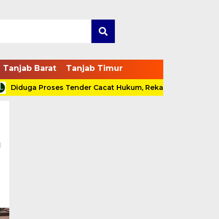
Tanjab Barat
Tanjab Timur
duga Proses Tender Cacat Hukum, Rekanan Bakal Pidanakan
m