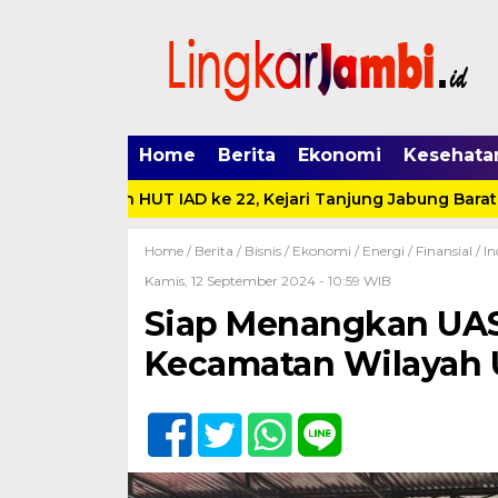
Home
Berita
Ekonomi
Kesehata
ke 62 dan HUT IAD ke 22, Kejari Tanjung Jabung Barat Sant
Home /
Berita
/
Bisnis
/
Ekonomi
/
Energi
/
Finansial
/
In
Kamis, 12 September 2024 - 10:59 WIB
Siap Menangkan UAS
Kecamatan Wilayah 