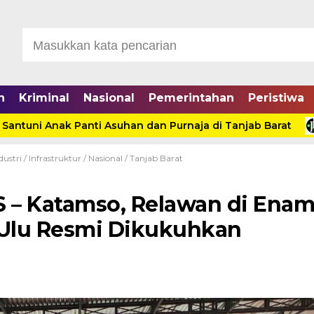
n
Kriminal
Nasional
Pemerintahan
Peristiwa
uni Anak Panti Asuhan dan Purnaja di Tanjab Barat
Di
dustri
/
Infrastruktur
/
Nasional
/
Tanjab Barat
 – Katamso, Relawan di Ena
Ulu Resmi Dikukuhkan