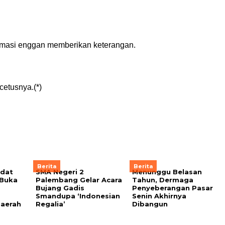
irmasi enggan memberikan keterangan.
cetusnya.(*)
Berita
Berita
adat
SMA Negeri 2
Menunggu Belasan
 Buka
Palembang Gelar Acara
Tahun, Dermaga
Bujang Gadis
Penyeberangan Pasar
Smandupa ‘Indonesian
Senin Akhirnya
aerah
Regalia’
Dibangun