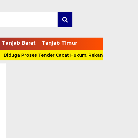
Tanjab Barat
Tanjab Timur
duga Proses Tender Cacat Hukum, Rekanan Bakal Pidanakan
t