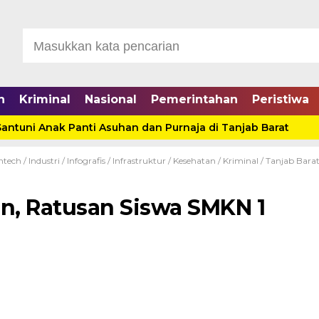
n
Kriminal
Nasional
Pemerintahan
Peristiwa
uni Anak Panti Asuhan dan Purnaja di Tanjab Barat
Di
ntech
/
Industri
/
Infografis
/
Infrastruktur
/
Kesehatan
/
Kriminal
/
Tanjab Bara
an, Ratusan Siswa SMKN 1