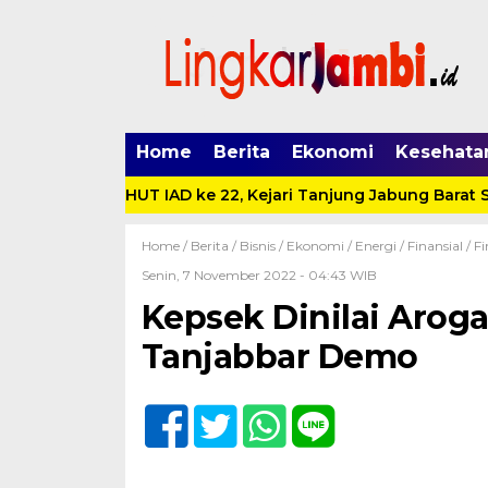
Home
Berita
Ekonomi
Kesehata
ke 62 dan HUT IAD ke 22, Kejari Tanjung Jabung Barat Sant
Home /
Berita
/
Bisnis
/
Ekonomi
/
Energi
/
Finansial
/
Fi
Senin, 7 November 2022 - 04:43 WIB
Kepsek Dinilai Arog
Tanjabbar Demo