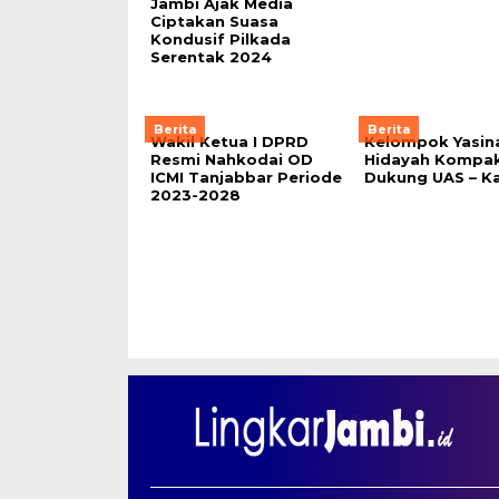
Jambi Ajak Media
Ciptakan Suasa
Kondusif Pilkada
Serentak 2024
Berita
Berita
Wakil Ketua I DPRD
Kelompok Yasina
Resmi Nahkodai OD
Hidayah Kompa
ICMI Tanjabbar Periode
Dukung UAS – K
2023-2028