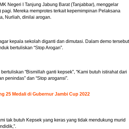
 Negeri I Tanjung Jabung Barat (Tanjabbar), menggelar
2) pagi. Mereka memprotes terkait kepemimpinan Pelaksana
, Nurliah, dinilai arogan.
ar kepala sekolah diganti dan dimutasi. Dalam demo tersebut
duk bertuliskan “Stop Arogan”.
tuliskan “Bismillah ganti kepsek”, “Kami butuh istirahat dari
n penindas” dan “Stop arogansi”.
g 25 Medali di Gubernur Jambi Cup 2022
ami tak butuh Kepsek yang keras yang tidak mendukung murid
didik,”.