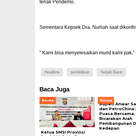
teriak Pendemo.
Sementara Kepsek Dra. Nurliah saat dikonf
” Kami bisa menyelesaikan murid kami pak,” 
Headline
pendidikan
Tanjab Barat
Baca Juga
Berita
Berita
Bupati Anwar S
dan PetroChina
Puasa Bersama,
Bicarakan Arah
Pembangunan D
Kedepan
Ketua SMSI Provinsi