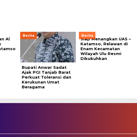
Berita
Berita
n Al
Siap Menangkan UAS –
k
Katamso, Relawan di
atamso
Enam Kecamatan
Wilayah Ulu Resmi
Dikukuhkan
Bupati Anwar Sadat
Ajak PGI Tanjab Barat
Perkuat Toleransi dan
Kerukunan Umat
Beragama